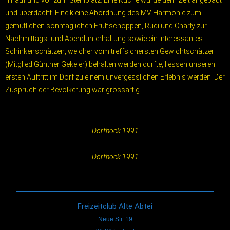
hinauf und vor zum Steinplatz. Eine Küche wurde dem Zelt angebaut
und überdacht. Eine kleine Abordnung des MV Harmonie zum
gemütlichen sonntäglichen Frühschoppen, Rudi und Charly zur
Nachmittags- und Abendunterhaltung sowie ein interessantes
Schinkenschätzen, welcher vom treffsichersten Gewichtschätzer
(Mitglied Günther Gekeler) behalten werden durfte, liessen unseren
ersten Auftritt im Dorf zu einem unvergesslichen Erlebnis werden. Der
Zuspruch der Bevölkerung war grossartig.
Dorfhock 1991
Dorfhock 1991
Freizeitclub Alte Abtei
Neue Str. 19