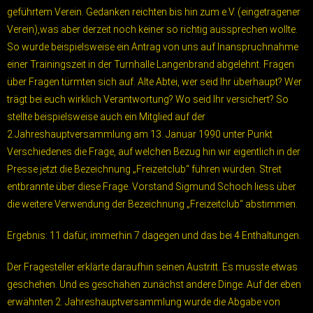
geführtem Verein. Gedanken reichten bis hin zum e.V. (eingetragener
Verein),was aber derzeit noch keiner so richtig aussprechen wollte.
So wurde beispielsweise ein Antrag von uns auf Inanspruchnahme
einer Trainingszeit in der Turnhalle Langenbrand abgelehnt. Fragen
über Fragen türmten sich auf. Alte Abtei, wer seid Ihr überhaupt? Wer
trägt bei euch wirklich Verantwortung? Wo seid Ihr versichert? So
stellte beispielsweise auch ein Mitglied auf der
2.Jahreshauptversammlung am 13. Januar 1990 unter Punkt
Verschiedenes die Frage, auf welchen Bezug hin wir eigentlich in der
Presse jetzt die Bezeichnung „Freizeitclub“ führen würden. Streit
entbrannte über diese Frage. Vorstand Sigmund Schoch liess über
die weitere Verwendung der Bezeichnung „Freizeitclub“ abstimmen.
Ergebnis: 11 dafür, immerhin 7 dagegen und das bei 4 Enthaltungen.
Der Fragesteller erklärte daraufhin seinen Austritt. Es musste etwas
geschehen. Und es geschahen zunächst andere Dinge. Auf der eben
erwähnten 2. Jahreshauptversammlung wurde die Abgabe von