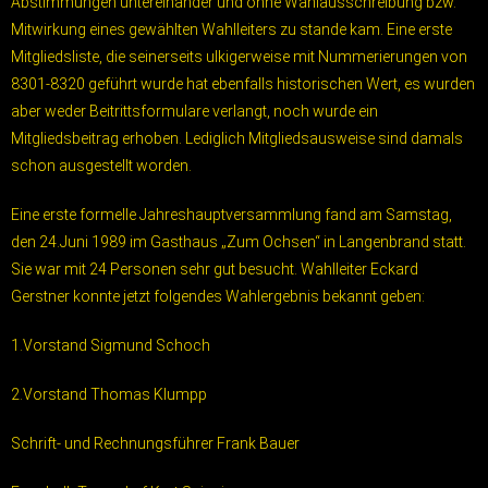
Abstimmungen untereinander und ohne Wahlausschreibung bzw.
Mitwirkung eines gewählten Wahlleiters zu stande kam. Eine erste
Mitgliedsliste, die seinerseits ulkigerweise mit Nummerierungen von
8301-8320 geführt wurde hat ebenfalls historischen Wert, es wurden
aber weder Beitrittsformulare verlangt, noch wurde ein
Mitgliedsbeitrag erhoben. Lediglich Mitgliedsausweise sind damals
schon ausgestellt worden.
Eine erste formelle Jahreshauptversammlung fand am Samstag,
den 24.Juni 1989 im Gasthaus „Zum Ochsen“ in Langenbrand statt.
Sie war mit 24 Personen sehr gut besucht. Wahlleiter Eckard
Gerstner konnte jetzt folgendes Wahlergebnis bekannt geben:
1.Vorstand Sigmund Schoch
2.Vorstand Thomas Klumpp
Schrift- und Rechnungsführer Frank Bauer