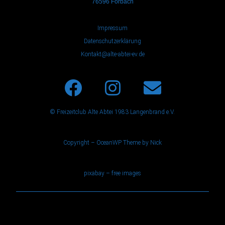
76596 Forbach
Impressum
Datenschutzerklärung
Kontakt@alte-abtei-ev.de
© Freizeitclub Alte Abtei 1983 Langenbrand e.V.
Copyright – OceanWP Theme by Nick
pixabay – free images