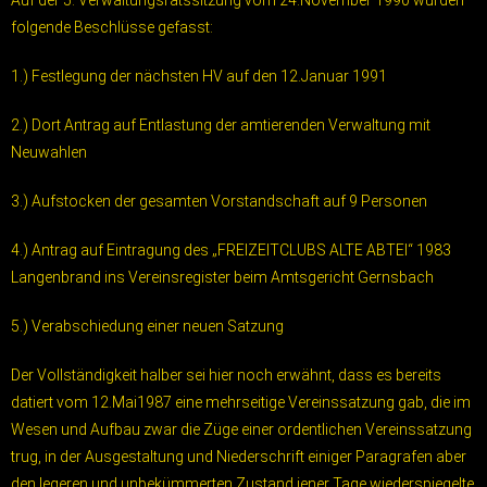
Auf der 5. Verwaltungsratssitzung vom 24.November 1990 wurden
folgende Beschlüsse gefasst:
1.) Festlegung der nächsten HV auf den 12.Januar 1991
2.) Dort Antrag auf Entlastung der amtierenden Verwaltung mit
Neuwahlen
3.) Aufstocken der gesamten Vorstandschaft auf 9 Personen
4.) Antrag auf Eintragung des „FREIZEITCLUBS ALTE ABTEI“ 1983
Langenbrand ins Vereinsregister beim Amtsgericht Gernsbach
5.) Verabschiedung einer neuen Satzung
Der Vollständigkeit halber sei hier noch erwähnt, dass es bereits
datiert vom 12.Mai1987 eine mehrseitige Vereinssatzung gab, die im
Wesen und Aufbau zwar die Züge einer ordentlichen Vereinssatzung
trug, in der Ausgestaltung und Niederschrift einiger Paragrafen aber
den legeren und unbekümmerten Zustand jener Tage wiederspiegelte